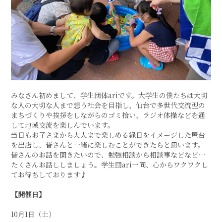
みなさん初めまして、学生団体ariです。大学生の僕たちは大切
な人の大切な人まで想う社会を目指し、仙台で多世代交流型の
まちづくりや挨拶をしながらのゴミ拾い、ラジオ体操などを通
して地域交流を楽しんでいます。
当日もお子さまから大人まで楽しめる縁日をイメージした屋台
を出店し、皆さんと一緒に楽しむことができたらと思います。
皆さんのお話を聞きたいので、勉強相談から相談事などなど…
たくさんお話ししましょう。学生団ari一同、心からワクワクし
てお待ちしております♪
【
開催日】
10月1日（土）